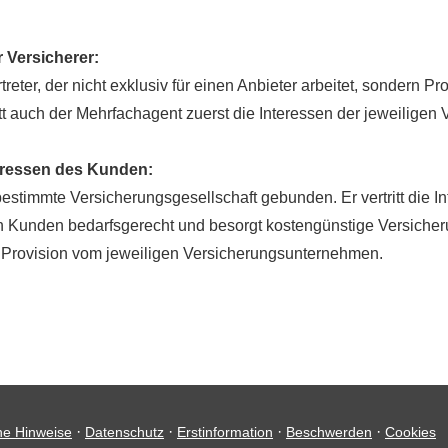
 Versicherer:
reter, der nicht exklusiv für einen Anbieter arbeitet, sondern Pr
 auch der Mehrfachagent zuerst die Interessen der jeweiligen Ver­
nteressen des Kunden:
 bestimmte Versicherungsgesellschaft gebunden. Er vertritt die 
en Kunden bedarfsgerecht und besorgt kostengünstige Versich
ovision vom jeweiligen Ver­si­che­rungs­un­ter­neh­men.
·
·
·
·
he Hinweise
Datenschutz
Erstinformation
Beschwerden
Cookies