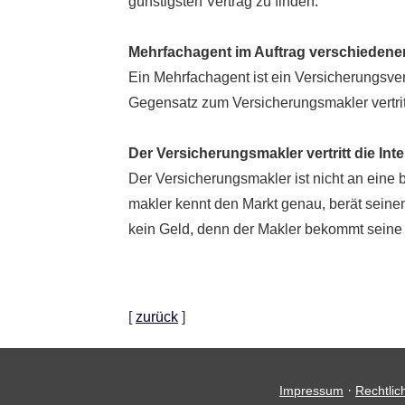
günstigsten Vertrag zu finden.
Mehrfachagent im Auftrag verschiedener
Ein Mehrfachagent ist ein Versicherungsvert
Gegensatz zum Ver­sicherungs­makler vertritt
Der Ver­sicherungs­makler vertritt die I
Der Ver­sicherungs­makler ist nicht an eine
makler kennt den Markt genau, berät sein
kein Geld, denn der Makler bekommt seine Pr
[
zurück
]
·
Impressum
Rechtlic