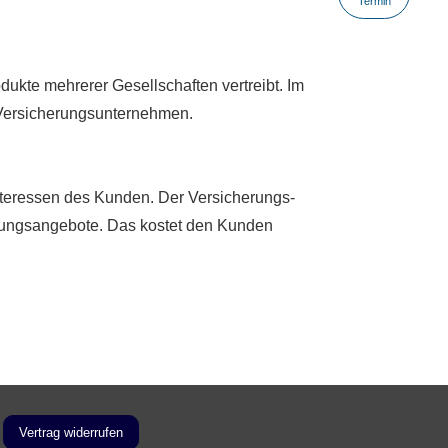
Termin
odukte mehrerer Gesellschaften vertreibt. Im
si­che­rungs­un­ter­neh­men.
Interessen des Kunden. Der Ver­sicherungs­
erungsangebote. Das kostet den Kunden
Vertrag widerrufen